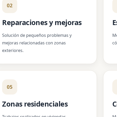
02
Reparaciones y mejoras
E
Solución de pequeños problemas y
Me
mejoras relacionadas con zonas
có
exteriores.
05
Zonas residenciales
C
Trabajos realizados en viviendas,
Ma